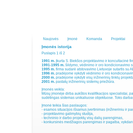
Naujovės
Įmonė
Komanda
Projektai
Įmonės istorija
Puslapis 1 iš 2
1991 m.
Įkurta S. Biekšos projektavimo ir koncultacinė
1991-1995 m.
šildymo, vėdinimo ir oro kondicionavimo 
1995 m.
firma sudarė atstovavimo Lietuvoje sutartis su
1996 m.
pradėjome vykdyti vėdinimo ir oro kondicionav
2000 m.
pradėjome vykdyti visų inžinerinių tinklų projek
2001 m.
pastatų inžinerinių sistemų priežiūra.
Įmonės veikla:
Mūsų įmonėje dirba aukštos kvalifikacijos specialistai, 
sudėtingas sistemas unikaliuose objektuose. Toks darbas
Įmonė teikia šias paslaugos:
- esamos situacijos išsamus įvertinimas (inžineriniu ir p
- projektavimo galimybių studija,
- techninio ir darbo projektų visų dalių parengimas,
- konkursinės medžiagos parengimas ir pagalba, vykdan