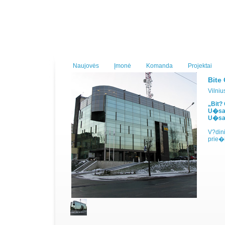
Naujovės
Įmonė
Komanda
Projektai
Bite
Vilniu
„Bit?
U�sak
U�sa
V?dini
prie�i